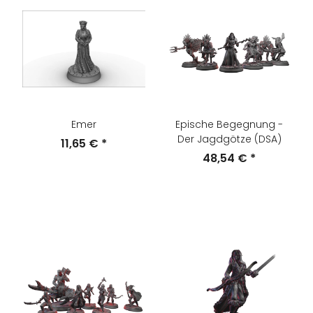
Emer
Epische Begegnung -
Der Jagdgötze (DSA)
11,65 €
*
48,54 €
*