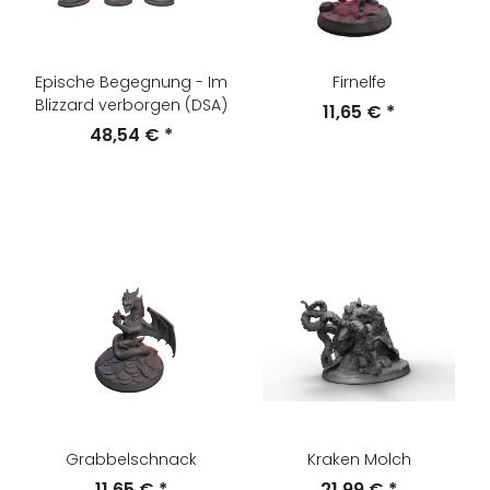
Epische Begegnung - Im
Firnelfe
Blizzard verborgen (DSA)
11,65 €
*
48,54 €
*
Grabbelschnack
Kraken Molch
11,65 €
*
21,99 €
*