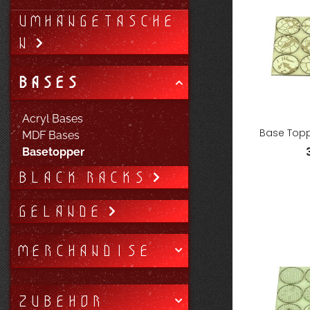
UMHÄNGETASCHE
N
BASES
Acryl Bases
Base Topp
MDF Bases
Basetopper
BLACK RACKS
GELÄNDE
MERCHANDISE
ZUBEHÖR