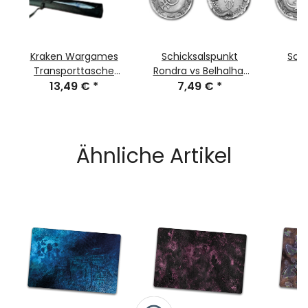
Kraken Wargames
Schicksalspunkt
Schi
Transporttasche
Rondra vs Belhalhar
122cm für Gaming
13,49 €
*
7,49 €
Klein
*
Chary
Mats
Ähnliche Artikel