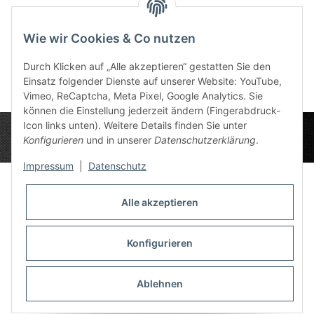
Deep Blue 6x4
Slate Pink 6x4
Alien 
86,49 €
*
86,49 €
*
8
Wie wir Cookies & Co nutzen
Durch Klicken auf „Alle akzeptieren“ gestatten Sie den
Einsatz folgender Dienste auf unserer Website: YouTube,
Vimeo, ReCaptcha, Meta Pixel, Google Analytics. Sie
können die Einstellung jederzeit ändern (Fingerabdruck-
Icon links unten). Weitere Details finden Sie unter
Konfigurieren
und in unserer
Datenschutzerklärung
.
Impressum
|
Datenschutz
Alle akzeptieren
Datenschutz-Einstellungen
Informationen
Konfigurieren
Ablehnen
Gesetzliche Informationen