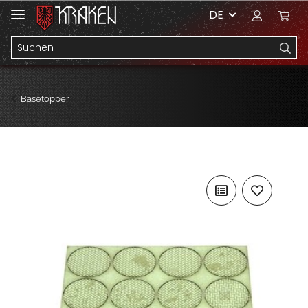
DE
Basetopper