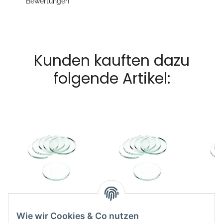
Bewertungen
Kunden kauften dazu
folgende Artikel:
Clear Base Rund
Clear Base Rund
Clea
60x3mm (5)
40x3mm (5)
32
Wie wir Cookies & Co nutzen
4,49 €
*
3,49 €
*