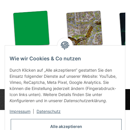
Plain Green 3x3
Cobble ruins 3x3
Space 
Wie wir Cookies & Co nutzen
47,99 €
*
47,99 €
*
4
Durch Klicken auf „Alle akzeptieren“ gestatten Sie den
Einsatz folgender Dienste auf unserer Website: YouTube,
Vimeo, ReCaptcha, Meta Pixel, Google Analytics. Sie
können die Einstellung jederzeit ändern (Fingerabdruck-
Icon links unten). Weitere Details finden Sie unter
Konfigurieren
und in unserer
Datenschutzerklärung
.
Impressum
|
Datenschutz
Alle akzeptieren
Datenschutz-Einstellungen