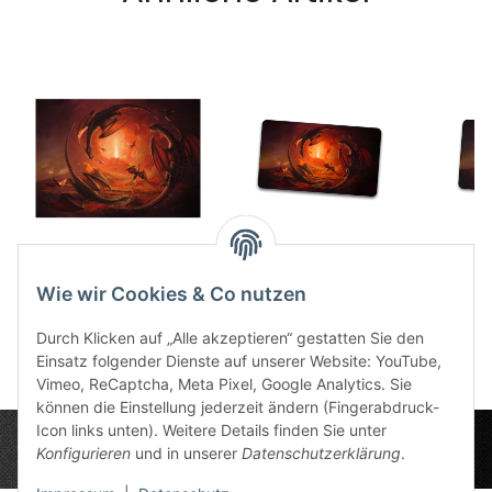
Dragons - Postkarte
TCG Dragon Swarm
TCG D
4,00 €
*
21,49 €
*
Wie wir Cookies & Co nutzen
3
Durch Klicken auf „Alle akzeptieren“ gestatten Sie den
Einsatz folgender Dienste auf unserer Website: YouTube,
Vimeo, ReCaptcha, Meta Pixel, Google Analytics. Sie
können die Einstellung jederzeit ändern (Fingerabdruck-
Icon links unten). Weitere Details finden Sie unter
Konfigurieren
und in unserer
Datenschutzerklärung
.