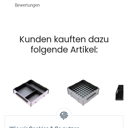
Bewertungen
Kunden kauften dazu
folgende Artikel:
Farbhalter Stapelbar
Farbhalter Stapelbar
Pa
für Werkzeuge und
für Vallejo geeignet
3