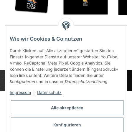
TCG Meeps Sleeps
SPIEL Meeps Sleeps
TCG 
2025 61 x 35 cm
2025 Boardgame 160
202
Wie wir Cookies & Co nutzen
21,49 €
*
72,00 €
x 85 cm
*
3
Durch Klicken auf „Alle akzeptieren“ gestatten Sie den
Einsatz folgender Dienste auf unserer Website: YouTube,
Vimeo, ReCaptcha, Meta Pixel, Google Analytics. Sie
können die Einstellung jederzeit ändern (Fingerabdruck-
Icon links unten). Weitere Details finden Sie unter
Konfigurieren
und in unserer
Datenschutzerklärung
.
Impressum
|
Datenschutz
Alle akzeptieren
Datenschutz-Einstellungen
Informationen
Konfigurieren