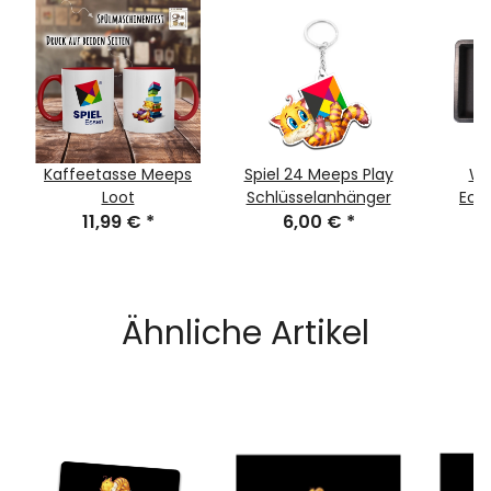
Kaffeetasse Meeps
Spiel 24 Meeps Play
Wü
Loot
Schlüsselanhänger
Ech
11,99 €
*
6,00 €
*
6
Ähnliche Artikel