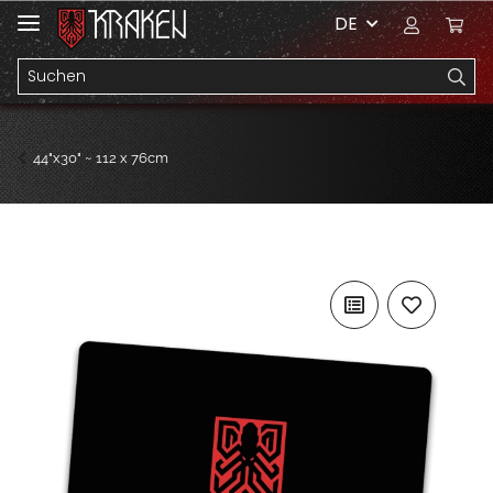
DE
44"x30" ~ 112 x 76cm