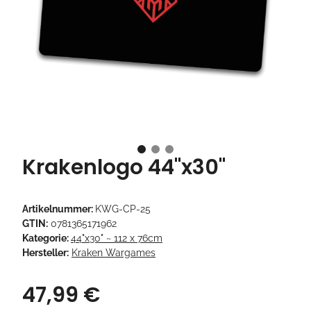
Krakenlogo 44"x30"
Artikelnummer:
KWG-CP-25
GTIN:
0781365171962
Kategorie:
44"x30" ~ 112 x 76cm
Hersteller:
Kraken Wargames
47,99 €