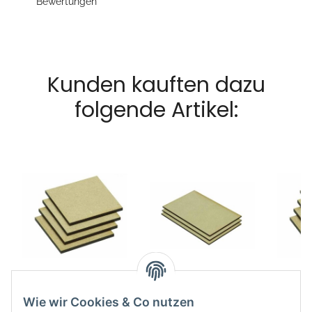
Bewertungen
Kunden kauften dazu
folgende Artikel:
MDF Base Eckig
MDF Base Eckig
MDF
40x40mm (20)
150x100mm (3)
25x
Wie wir Cookies & Co nutzen
5,49 €
*
5,49 €
*