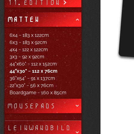
11. EDITION
MATTEN
6x4 ~ 183 x 122cm
6x3 ~ 183 x 92cm
4x4 ~ 122 x 122cm
3x3 ~ 92 x 92cm
44"x60" ~ 112 x 152cm
44"x30" ~ 112 x 76cm
36"x54" ~ 91 x 137cm
22"x30" ~ 56 x 76cm
Boardgame ~ 160 x 85cm
MOUSEPADS
LEINWANDBILD