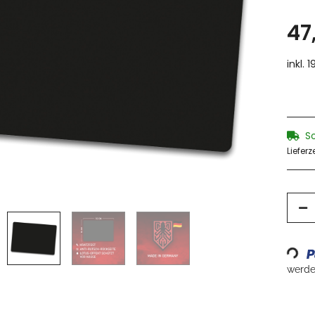
47
inkl. 
S
Lieferz
Loading...
werden