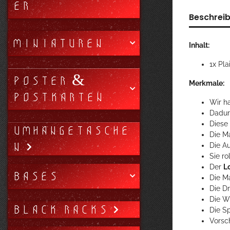
ER
Beschrei
MINIATUREN
Inhalt:
1x Pla
POSTER &
Merkmale:
POSTKARTEN
Wir ha
Dadur
Diese
UMHÄNGETASCHE
Die M
N
Die A
Sie r
Der
L
BASES
Die Ma
Die D
Die W
BLACK RACKS
Die S
Vorsc