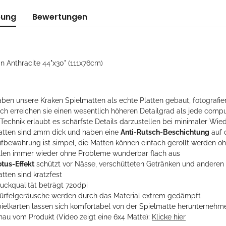
bung
Bewertungen
in Anthracite 44"x30" (111x76cm)
ben unsere Kraken Spielmatten als echte Platten gebaut, fotografier
ch erreichen sie einen wesentlich höheren Detailgrad als jede compu
 Technik erlaubt es schärfste Details darzustellen bei minimaler Wie
atten sind 2mm dick und haben eine
Anti-Rutsch-Beschichtung
auf 
ufbewahrung ist simpel, die Matten können einfach gerollt werden 
ollen immer wieder ohne Probleme wunderbar flach aus
otus-Effekt
schützt vor Nässe, verschütteten Getränken und andere
tten sind kratzfest
ruckqualität beträgt 720dpi
ürfelgeräusche werden durch das Material extrem gedämpft
pielkarten lassen sich komfortabel von der Spielmatte herunternehm
hau vom Produkt (Video zeigt eine 6x4 Matte):
Klicke hier