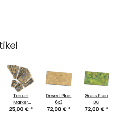
tikel
Terrain
Desert Plain
Grass Plain
Plain Gr
Marker
6x3
BG
6x4
Desert Plain
25,00 €
*
72,00 €
*
72,00 €
*
86,49