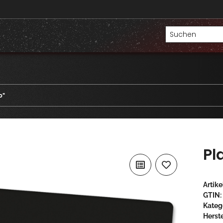
0"
Pl
Artik
GTIN:
Kateg
Herste