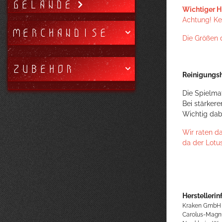
GELÄNDE
Wichtiger H
Achtung! Kei
MERCHANDISE
Die Größen 
ZUBEHÖR
Reinigungsh
Die Spielma
Bei stärker
Wichtig dab
Wir raten d
da der Lotu
Herstellerin
Kraken GmbH
Carolus-Magn