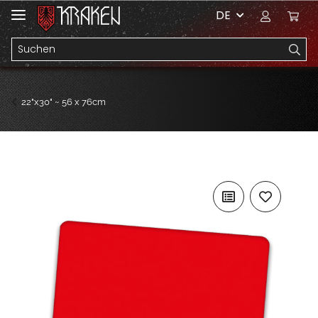
DE
22"x30" ~ 56 x 76cm