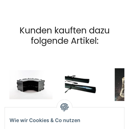
Kunden kauften dazu
folgende Artikel:
BR: Eckteil Regal
Kraken Wargames
Run
35,99 €
*
Transporttasche
Pu
Wie wir Cookies & Co nutzen
122cm für Gaming
13,49 €
*
2
Mats