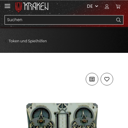
DE
Token und Spielhilfen