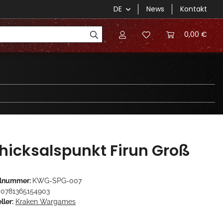
DE
News
Kontakt
0,00 €
hicksalspunkt Firun Groß
elnummer:
KWG-SPG-007
0781365154903
ller:
Kraken Wargames