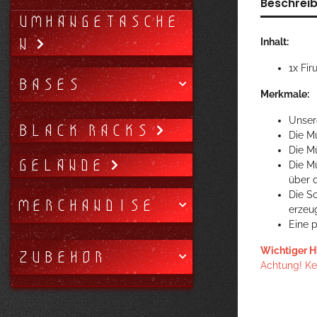
Beschrei
UMHÄNGETASCHE
N
Inhalt:
1x Fi
BASES
Merkmale:
Unser
BLACK RACKS
Die M
Die M
GELÄNDE
Die M
über 
Die S
MERCHANDISE
erzeu
Eine 
Wichtiger H
ZUBEHÖR
Achtung! Kei