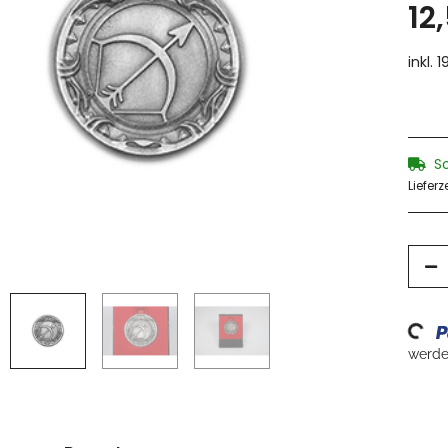
12
inkl. 
S
Lieferz
Loading...
werden