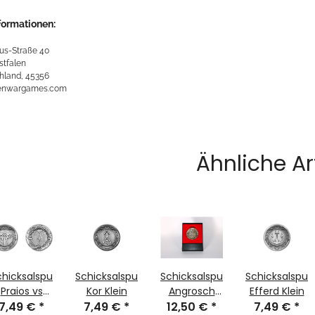
formationen:
us-Straße 40
stfalen
hland, 45356
kenwargames.com
Ähnliche Ar
chicksalspunkt
Schicksalspunkt
Schicksalspunkt
Schicksalspun
Praios vs
Kor Klein
Angrosch
Efferd Klein
Blakharaz
7,49 €
*
7,49 €
*
12,50 €
Groß
*
7,49 €
*