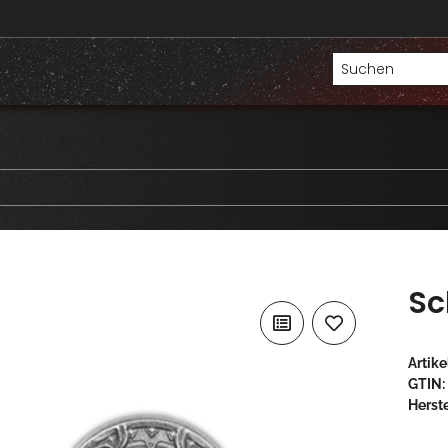
Sc
Artik
GTIN:
Herste