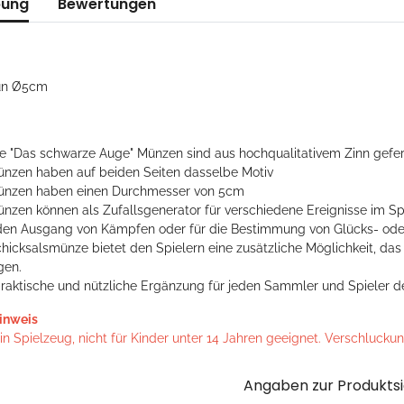
bung
Bewertungen
run Ø5cm
e "Das schwarze Auge" Münzen sind aus hochqualitativem Zinn gefert
ünzen haben auf beiden Seiten dasselbe Motiv
ünzen haben einen Durchmesser von 5cm
ünzen können als Zufallsgenerator für verschiedene Ereignisse im Sp
den Ausgang von Kämpfen oder für die Bestimmung von Glücks- ode
chicksalsmünze bietet den Spielern eine zusätzliche Möglichkeit, d
gen.
praktische und nützliche Ergänzung für jeden Sammler und Spieler 
inweis
n Spielzeug, nicht für Kinder unter 14 Jahren geeignet. Verschlucku
Angaben zur Produktsi