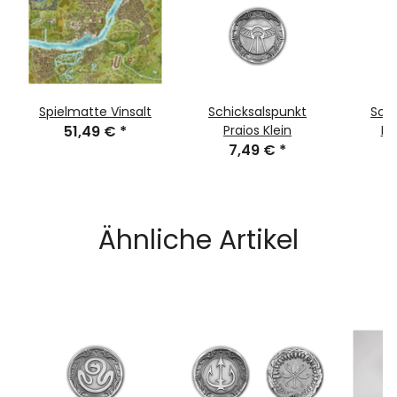
Spielmatte Vinsalt
Schicksalspunkt
Schi
51,49 €
*
Praios Klein
Ro
7,49 €
*
1
Ähnliche Artikel