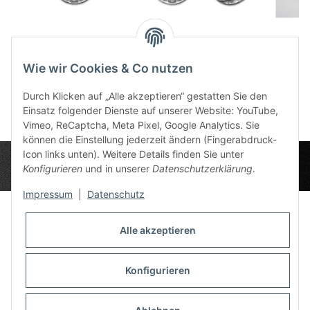
Schicksalspunkt
Schicksalspunkt
Schi
Hesinde Klein
Efferd vs
Boron
Wie wir Cookies & Co nutzen
7,49 €
*
Charyptoroth Groß
12,50 €
*
Durch Klicken auf „Alle akzeptieren“ gestatten Sie den
Einsatz folgender Dienste auf unserer Website: YouTube,
Vimeo, ReCaptcha, Meta Pixel, Google Analytics. Sie
können die Einstellung jederzeit ändern (Fingerabdruck-
Icon links unten). Weitere Details finden Sie unter
Konfigurieren
und in unserer
Datenschutzerklärung
.
Impressum
|
Datenschutz
Alle akzeptieren
Datenschutz-Einstellungen
Informationen
Konfigurieren