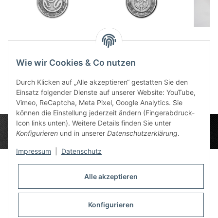
Schicksalspunkt
Schicksalspunkt Der
Schi
Hesinde Groß
Namenlose Groß
Magi
Wie wir Cookies & Co nutzen
12,50 €
*
12,50 €
*
1
Durch Klicken auf „Alle akzeptieren“ gestatten Sie den
Einsatz folgender Dienste auf unserer Website: YouTube,
Vimeo, ReCaptcha, Meta Pixel, Google Analytics. Sie
können die Einstellung jederzeit ändern (Fingerabdruck-
Icon links unten). Weitere Details finden Sie unter
Konfigurieren
und in unserer
Datenschutzerklärung
.
Impressum
|
Datenschutz
Alle akzeptieren
Datenschutz-Einstellungen
Informationen
Konfigurieren