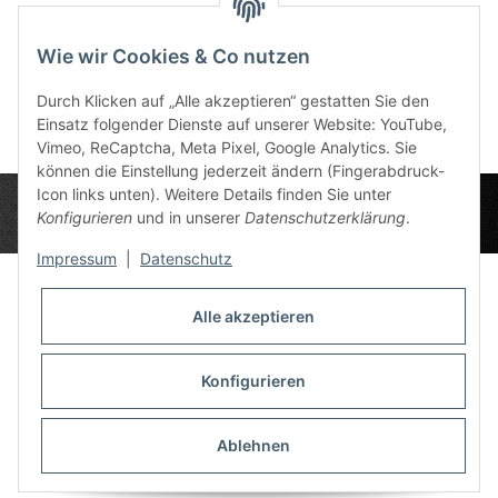
Schicksalspunkt
Schicksalspunkt Der
Schi
Rahja Groß
Namenlose Klein
Ang
Wie wir Cookies & Co nutzen
12,50 €
*
7,49 €
*
1
Durch Klicken auf „Alle akzeptieren“ gestatten Sie den
Einsatz folgender Dienste auf unserer Website: YouTube,
Vimeo, ReCaptcha, Meta Pixel, Google Analytics. Sie
können die Einstellung jederzeit ändern (Fingerabdruck-
Icon links unten). Weitere Details finden Sie unter
Konfigurieren
und in unserer
Datenschutzerklärung
.
Impressum
|
Datenschutz
Alle akzeptieren
Datenschutz-Einstellungen
Informationen
Konfigurieren
Ablehnen
Gesetzliche Informationen