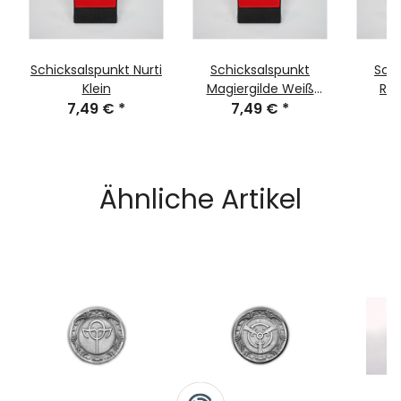
Schicksalspunkt Nurti
Schicksalspunkt
Schi
Klein
Magiergilde Weiß
Ras
7,49 €
*
7,49 €
Klein
*
Ähnliche Artikel