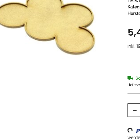
HAN:
Kateg
Herste
5,
inkl. 
S
Lieferz
Loadin
werden