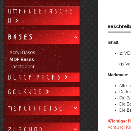
UMHÄNGETASCHE
N
Beschrei
BASES
Inhalt:
Acryl Bases
1x VE
MDF Bases
(1x Ve
Basetopper
Merkmale:
BLACK RACKS
Alle 
GELÄNDE
Dadurc
Die B
Die Ba
MERCHANDISE
Die
B
Wichtiger H
Achtung! Kei
ZUBEHÖR