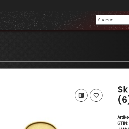
Sk
(6
Artik
GTIN: