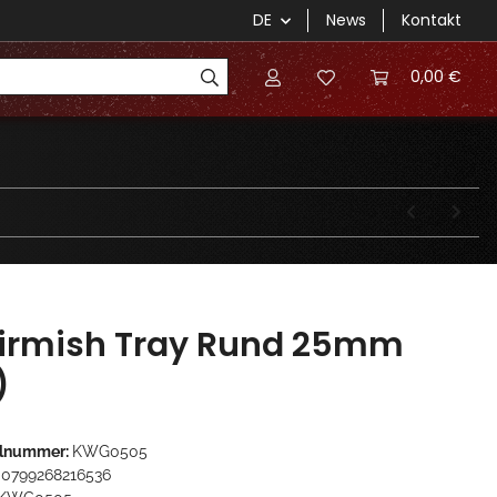
DE
News
Kontakt
0,00 €
irmish Tray Rund 25mm
)
elnummer:
KWG0505
0799268216536