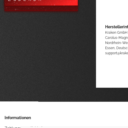
Herstellerin
Kraken GmbH
Carolus-Magn
Nordrhein-We
Essen, Deutsc
support@kra
Informationen