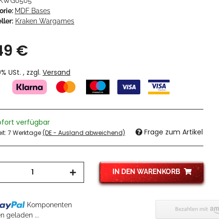
KWG0505
orie:
MDF Bases
ller:
Kraken Wargames
49 €
19% USt. , zzgl.
Versand
ofort verfügbar
Frage zum Artikel
eit:
7 Werktage
(DE - Ausland abweichend)
IN DEN WARENKORB
g...
Komponenten
 geladen ...