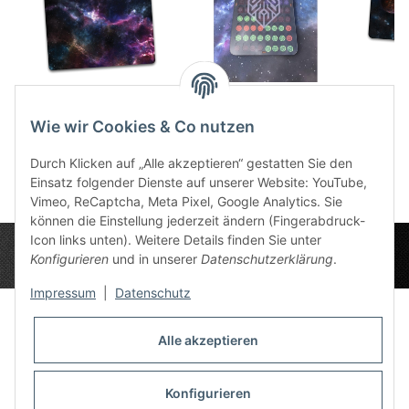
Space Sector 6 3x3 A
Space Templates
Spac
47,99 €
*
red/black with Trays
Game
Wie wir Cookies & Co nutzen
and Tokens (für 2.0
84,49 €
*
4
X-Wing geeignet)
Durch Klicken auf „Alle akzeptieren“ gestatten Sie den
Einsatz folgender Dienste auf unserer Website: YouTube,
Vimeo, ReCaptcha, Meta Pixel, Google Analytics. Sie
können die Einstellung jederzeit ändern (Fingerabdruck-
Icon links unten). Weitere Details finden Sie unter
Konfigurieren
und in unserer
Datenschutzerklärung
.
Impressum
|
Datenschutz
Alle akzeptieren
Datenschutz-Einstellungen
Informationen
Konfigurieren