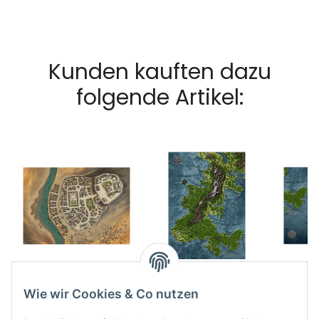
Kunden kauften dazu
folgende Artikel:
Spielmatte Unau
Spielmatte
S
51,49 €
*
Dampfende
D
Wie wir Cookies & Co nutzen
Dschungel Teil 1
20,49 €
*
Dsch
2