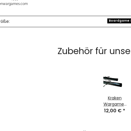
kenwargames.com
röße:
Boardgame 
Zubehör für unse
Kraken
Wargames
Transporttas
12,00 €
*
92cm für
Gaming
Mats