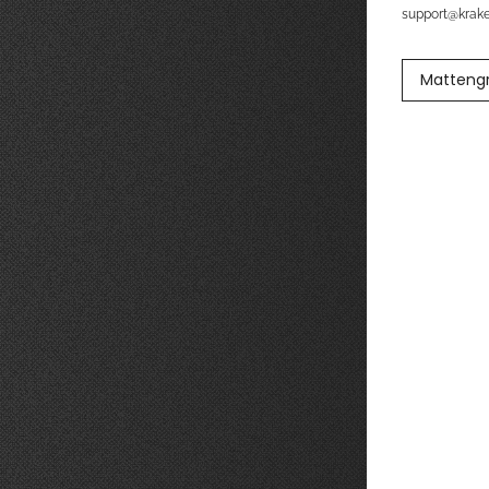
support@kra
Matteng