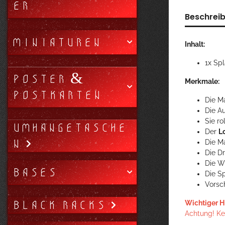
ER
Beschrei
MINIATUREN
Inhalt:
1x Sp
POSTER &
Merkmale:
POSTKARTEN
Die M
Die A
Sie r
UMHÄNGETASCHE
Der
L
N
Die Ma
Die D
Die W
BASES
Die S
Vorsc
BLACK RACKS
Wichtiger H
Achtung! Kei