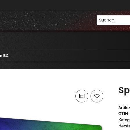
en BG
Sp
Artik
GTIN:
Kateg
Herste