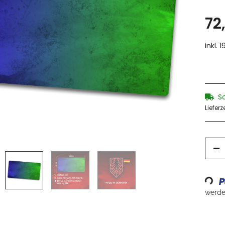
72
inkl. 
S
Lieferz
Loading...
werden