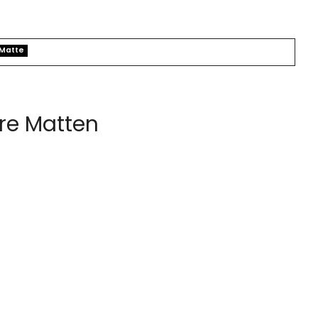
Matte
re Matten
che