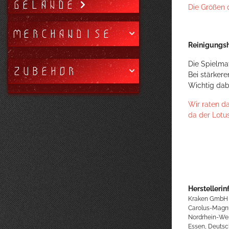
GELÄNDE
Die Größen 
MERCHANDISE
Reinigungsh
Die Spielma
ZUBEHÖR
Bei stärker
Wichtig dab
Wir raten d
da der Lotu
Herstellerin
Kraken GmbH
Carolus-Magn
Nordrhein-We
Essen, Deutsc