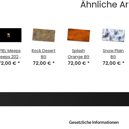
Ähnliche Ar
PIEL Meeps
Rock Desert
Splash
Snow Plain
leeps 2025
BG
Orange BG
BG
oardgame
72,00 €
*
72,00 €
*
72,00 €
*
72,00 €
*
60 x 85 cm
Gesetzliche Informationen