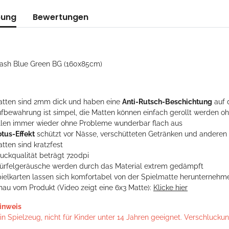
bung
Bewertungen
lash Blue Green BG (160x85cm)
atten sind 2mm dick und haben eine
Anti-Rutsch-Beschichtung
auf 
ufbewahrung ist simpel, die Matten können einfach gerollt werden 
ollen immer wieder ohne Probleme wunderbar flach aus
otus-Effekt
schützt vor Nässe, verschütteten Getränken und andere
tten sind kratzfest
ruckqualität beträgt 720dpi
ürfelgeräusche werden durch das Material extrem gedämpft
pielkarten lassen sich komfortabel von der Spielmatte herunternehm
hau vom Produkt (Video zeigt eine 6x3 Matte):
Klicke hier
inweis
n Spielzeug, nicht für Kinder unter 14 Jahren geeignet. Verschlucku