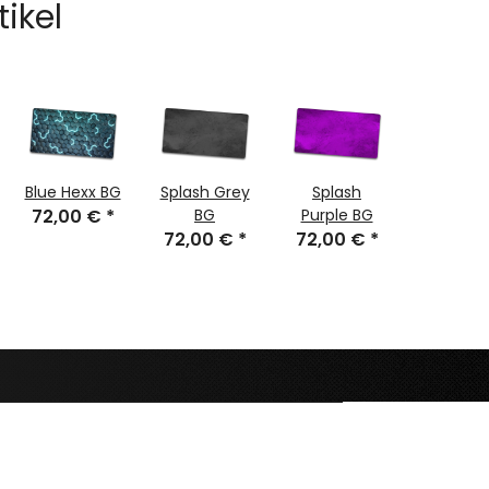
tikel
Blue Hexx BG
Splash Grey
Splash
Splash 
72,00 €
*
BG
Purple BG
Blue 
72,00 €
*
72,00 €
*
72,00