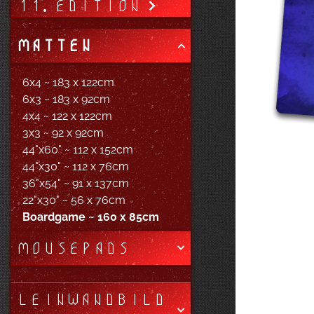
11. EDITION
MATTEN
6x4 ~ 183 x 122cm
6x3 ~ 183 x 92cm
4x4 ~ 122 x 122cm
3x3 ~ 92 x 92cm
44"x60" ~ 112 x 152cm
44"x30" ~ 112 x 76cm
36"x54" ~ 91 x 137cm
22"x30" ~ 56 x 76cm
Boardgame ~ 160 x 85cm
MOUSEPADS
LEINWANDBILD