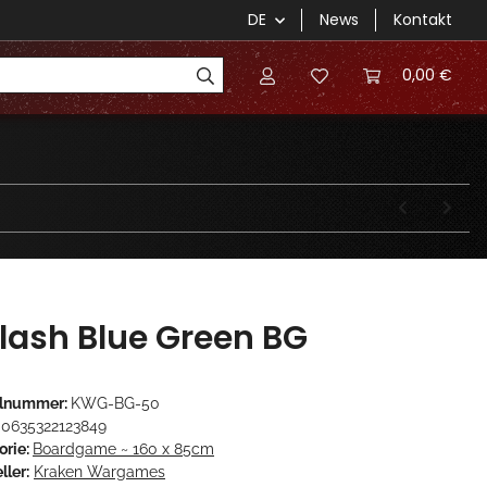
DE
News
Kontakt
0,00 €
lash Blue Green BG
elnummer:
KWG-BG-50
0635322123849
orie:
Boardgame ~ 160 x 85cm
ller:
Kraken Wargames