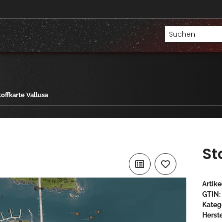
toffkarte Vallusa
St
Artik
GTIN:
Kateg
Herste