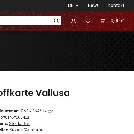
DE
News
Kontakt
0,00 €
offkarte Vallusa
elnummer:
KWG-DSAST-394
0781365168412
orie:
Stoffkarten
ller:
Kraken Wargames