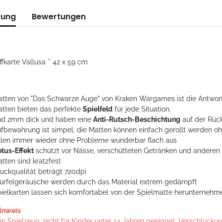
bung
Bewertungen
ffkarte Vallusa ˜ 42 x 59 cm
atten von "Das Schwarze Auge" von Kraken Wargames ist die Antwort
atten bieten das perfekte
Spielfeld
für jede Situation.
ind 2mm dick und haben eine
Anti-Rutsch-Beschichtung
auf der Rück
ufbewahrung ist simpel, die Matten können einfach gerollt werden 
ollen immer wieder ohne Probleme wunderbar flach aus
otus-Effekt
schützt vor Nässe, verschütteten Getränken und andere
tten sind kratzfest
ruckqualität beträgt 720dpi
ürfelgeräusche werden durch das Material extrem gedämpft
pielkarten lassen sich komfortabel von der Spielmatte herunternehm
inweis
n Spielzeug, nicht für Kinder unter 14 Jahren geeignet. Verschlucku