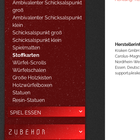
Ambivalenter Schicksalspunkt
groß
Ambivalenter Schicksalspunkt
klein
Schicksalspunkt groß
Schicksalspunkt klein
Herstellerin
Spielmatten
Kraken GmbH
Stoffkarten
Carolus-Magn
Nordrhein-We
Würfel-Scrolls
Essen, Deutsc
Würfelschalen
support@kra
Große Holzkisten
Holzwürfelboxen
Statuen
Resin-Statuen
SPIEL ESSEN
ZUBEHÖR