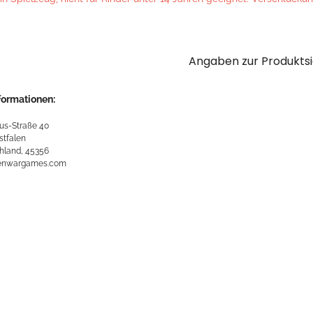
Angaben zur Produktsi
formationen:
us-Straße 40
stfalen
hland, 45356
kenwargames.com