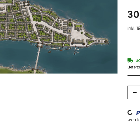
30
inkl. 
S
Lieferz
Loading..
werden