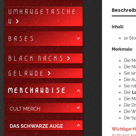
Beschrei
UMHÄNGETASCHE
N
Inhalt:
BASES
1x Sto
Merkmale:
BLACK RACKS
Die M
Die M
GELÄNDE
Sie s
Die A
Sie r
MERCHANDISE
Der
L
Die Ma
Die D
CULT MERCH
Die W
Die S
DAS SCHWARZE AUGE
Wichtiger H
Achtung! Kei