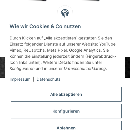
TCG Parla umnäht
TCG Island
T
30,99 €
*
21,49 €
*
Wollt
Wie wir Cookies & Co nutzen
2
Durch Klicken auf „Alle akzeptieren“ gestatten Sie den
Einsatz folgender Dienste auf unserer Website: YouTube,
Vimeo, ReCaptcha, Meta Pixel, Google Analytics. Sie
können die Einstellung jederzeit ändern (Fingerabdruck-
Icon links unten). Weitere Details finden Sie unter
Konfigurieren
und in unserer
Datenschutzerklärung
.
Impressum
|
Datenschutz
Alle akzeptieren
Datenschutz-Einstellungen
Informationen
Konfigurieren
Ablehnen