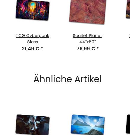
TCG Cyberpunk
Scarlet Planet
TC
Glass
44"x60"
2
21,49 €
*
76,99 €
*
Ähnliche Artikel