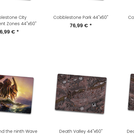
lestone City
Cobblestone Park 44"x60"
Co
nt Zones 44"x60"
76,99 €
*
6,99 €
*
nd the ninth Wave
Death Valley 44"x60"
Dea