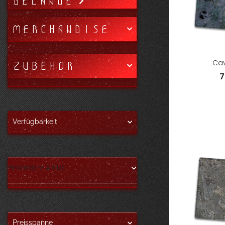
GELÄNDE
MERCHANDISE
ZUBEHÖR
Cav
7
Verfügbarkeit
Besondere Artikel
Preisspanne