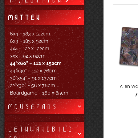
11. EDITION
MATTEN
6x4 ~ 183 x 122cm
6x3 ~ 183 x 92cm
4x4 ~ 122 x 122cm
3x3 ~ 92 x 92cm
44"x60" ~ 112 x 152cm
44"x30" ~ 112 x 76cm
36"x54" ~ 91 x 137cm
22"x30" ~ 56 x 76cm
Alien W
Boardgame ~ 160 x 85cm
7
MOUSEPADS
LEINWANDBILD