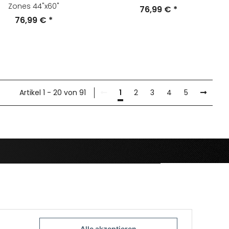
Zones 44"x60"
76,99 €
*
76,99 €
*
Artikel 1 - 20 von 91
1
2
3
4
5
Alle akzeptieren