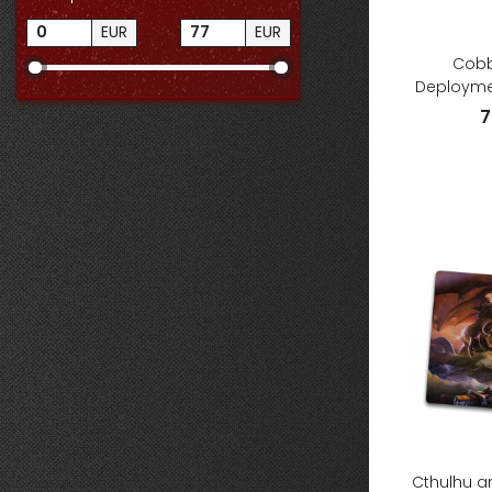
EUR
EUR
Cobb
Deployme
7
Cthulhu a