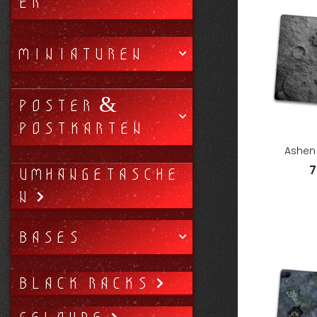
ER
MINIATUREN
POSTER &
POSTKARTEN
Ashen
7
UMHÄNGETASCHE
N
BASES
BLACK RACKS