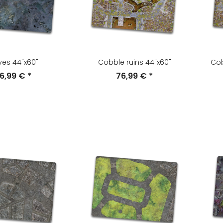
es 44"x60"
Cobble ruins 44"x60"
Cob
6,99 €
*
76,99 €
*