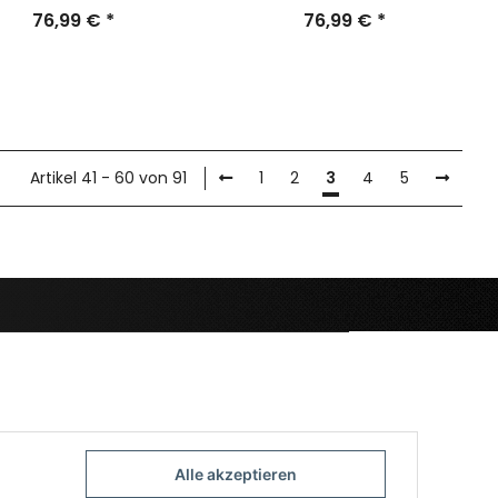
76,99 €
*
76,99 €
*
Artikel 41 - 60 von 91
1
2
3
4
5
Alle akzeptieren