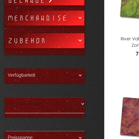
GELÄNDE
MERCHANDISE
ZUBEHÖR
River Va
Zon
7
Verfügbarkeit
Besondere Artikel
Preisspanne