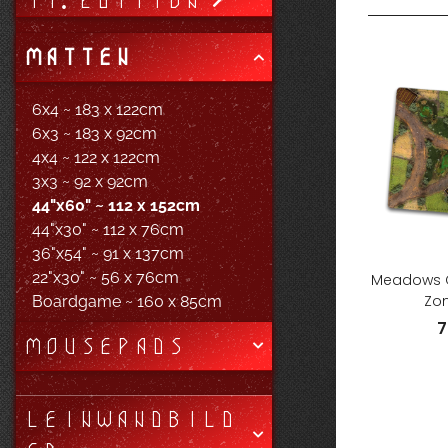
11. EDITION
MATTEN
6x4 ~ 183 x 122cm
6x3 ~ 183 x 92cm
4x4 ~ 122 x 122cm
3x3 ~ 92 x 92cm
44"x60" ~ 112 x 152cm
44"x30" ~ 112 x 76cm
36"x54" ~ 91 x 137cm
22"x30" ~ 56 x 76cm
Meadows 
Zon
Boardgame ~ 160 x 85cm
7
MOUSEPADS
LEINWANDBILD