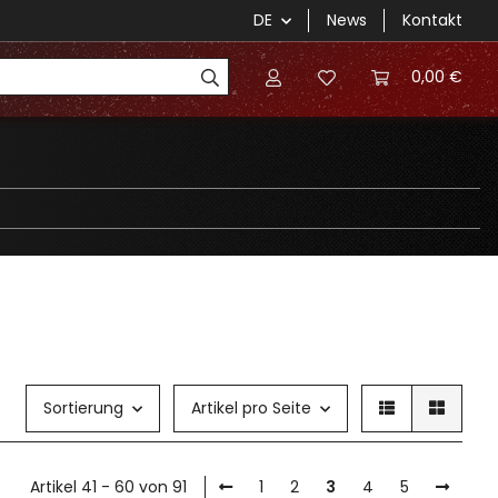
DE
News
Kontakt
0,00 €
Sortierung
Artikel pro Seite
Artikel 41 - 60 von 91
1
2
3
4
5