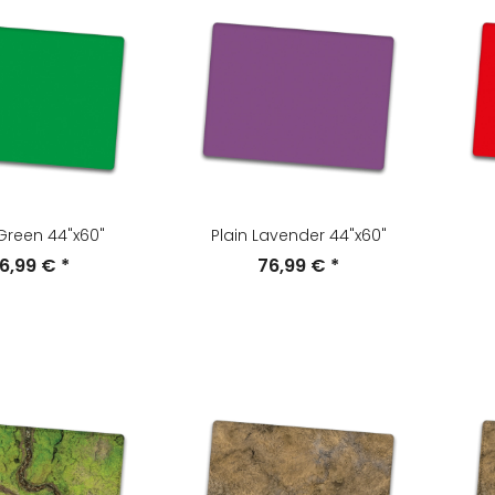
 Green 44"x60"
Plain Lavender 44"x60"
6,99 €
*
76,99 €
*