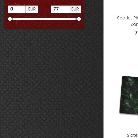
EUR
EUR
Scarlet P
Zon
7
Slate