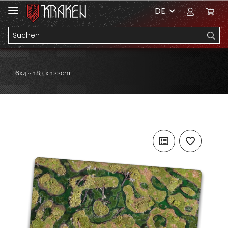
DE
6x4 ~ 183 x 122cm