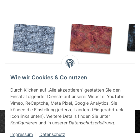
Winter Flames 6x4
Scarlet Planet 6x4
Sla
86,49 €
*
86,49 €
*
8
Wie wir Cookies & Co nutzen
Durch Klicken auf „Alle akzeptieren“ gestatten Sie den
Einsatz folgender Dienste auf unserer Website: YouTube,
Vimeo, ReCaptcha, Meta Pixel, Google Analytics. Sie
können die Einstellung jederzeit ändern (Fingerabdruck-
Icon links unten). Weitere Details finden Sie unter
Konfigurieren
und in unserer
Datenschutzerklärung
.
Impressum
|
Datenschutz