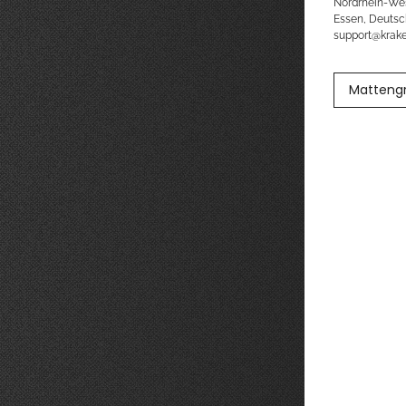
Nordrhein-We
Essen, Deutsc
support@kra
Matteng