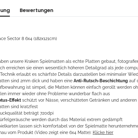
bung
Bewertungen
ace Sector 8 6x4 (182x121cm)
ben unsere Kraken Spielmatten als echte Platten gebaut, fotografier
ch erreichen sie einen wesentlich höheren Detailgrad als jede compu
 Technik erlaubt es schärfste Details darzustellen bei minimaler Wie
atten sind 2mm dick und haben eine
Anti-Rutsch-Beschichtung
auf 
ufbewahrung ist simpel, die Matten können einfach gerollt werden 
ollen immer wieder ohne Probleme wunderbar flach aus
otus-Effekt
schützt vor Nässe, verschütteten Getränken und andere
tten sind kratzfest
ruckqualität beträgt 720dpi
ürfelgeräusche werden durch das Material extrem gedämpft
pielkarten lassen sich komfortabel von der Spielmatte herunternehm
hau vom Produkt (Video zeigt eine 6x4 Matte):
Klicke hier