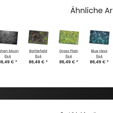
Mats
Ähnliche Ar
shen Moon
Battlefield
Grass Plain
Blue Hexx
6x4
6x4
6x4
6x4
86,49 €
*
86,49 €
*
86,49 €
*
86,49 €
*