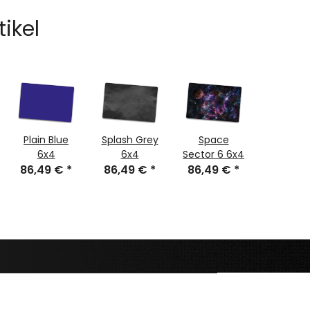
tikel
Plain Blue
Splash Grey
Space
Death Va
6x4
6x4
Sector 6 6x4
6x4
86,49 €
*
86,49 €
*
86,49 €
*
86,49