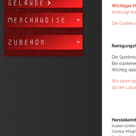
GELÄNDE
Wichtiger H
Achtung! Kei
MERCHANDISE
Die Größen 
ZUBEHÖR
Reinigungsh
Die Spielma
Bei stärker
Wichtig dab
Wir raten d
da der Lotu
Herstellerin
Kraken GmbH
Carolus-Magn