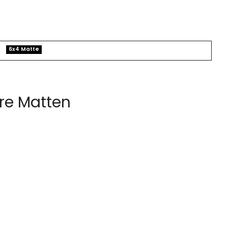
6x4 Matte
re Matten
che