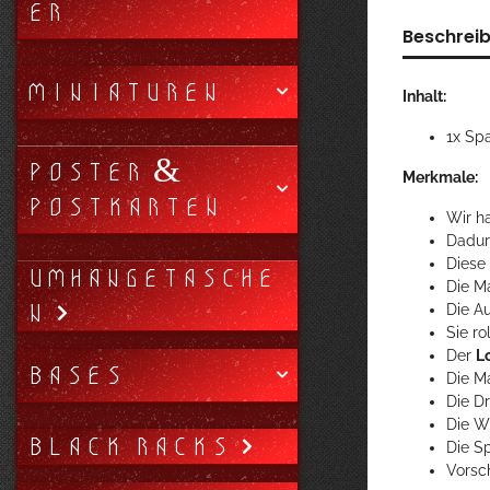
ER
Beschrei
MINIATUREN
Inhalt:
1x Sp
POSTER &
Merkmale:
POSTKARTEN
Wir ha
Dadur
Diese
UMHÄNGETASCHE
Die M
N
Die A
Sie r
Der
L
BASES
Die Ma
Die D
Die W
BLACK RACKS
Die S
Vorsc