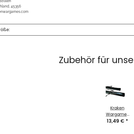
stfalen
hland, 45356
kenwargames.com
röße:
Zubehör für unse
Kraken
Wargames
Transporttas
13,49 €
*
122cm für
Gaming