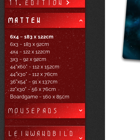
11. EDITION
MATTEN
6x4 ~ 183 x 122cm
6x3 ~ 183 x 92cm
4x4 ~ 122 x 122cm
3x3 ~ 92 x 92cm
44"x60" ~ 112 x 152cm
44"x30" ~ 112 x 76cm
36"x54" ~ 91 x 137cm
22"x30" ~ 56 x 76cm
Boardgame ~ 160 x 85cm
MOUSEPADS
LEINWANDBILD