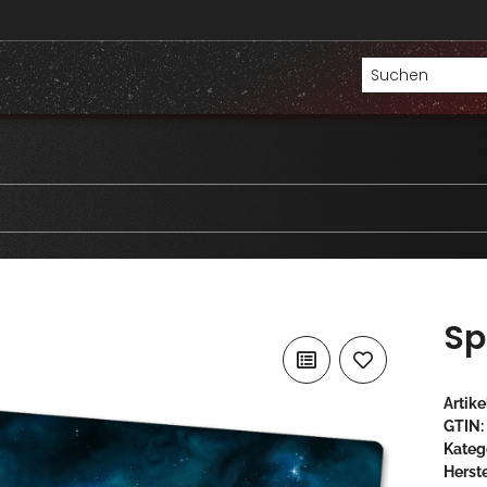
Sp
Artik
GTIN:
Kateg
Herste