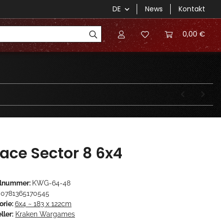
DE
News
Kontakt
0,00 €
ace Sector 8 6x4
elnummer:
KWG-64-48
0781365170545
orie:
6x4 ~ 183 x 122cm
ller:
Kraken Wargames