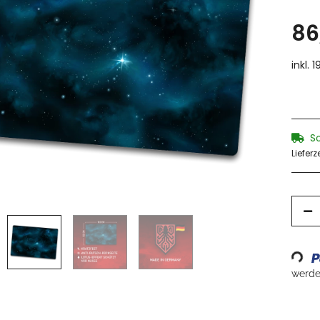
86
inkl. 
S
Lieferz
Loading...
werden