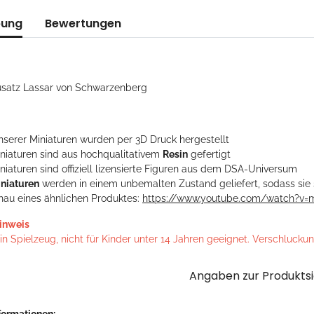
bung
Bewertungen
usatz Lassar von Schwarzenberg
unserer Miniaturen wurden per 3D Druck hergestellt
iniaturen sind aus hochqualitativem
Resin
gefertigt
niaturen sind offiziell lizensierte Figuren aus dem DSA-Universum
niaturen
werden in einem unbemalten Zustand geliefert, sodass sie 
hau eines ähnlichen Produktes:
https://www.youtube.com/watch?v=
inweis
n Spielzeug, nicht für Kinder unter 14 Jahren geeignet. Verschlucku
Angaben zur Produktsi
formationen: