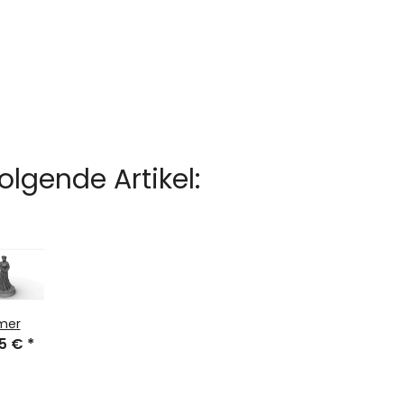
lgende Artikel:
mer
65 €
*