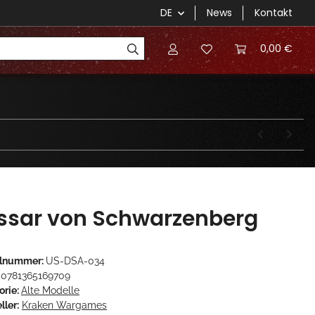
DE
News
Kontakt
0,00 €
ssar von Schwarzenberg
elnummer:
US-DSA-034
0781365169709
orie:
Alte Modelle
ller:
Kraken Wargames