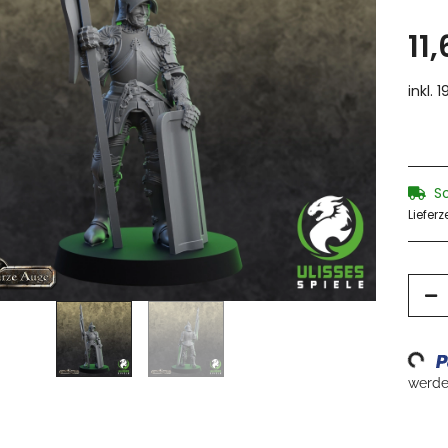
11
inkl. 
S
Lieferz
Loadin
werden