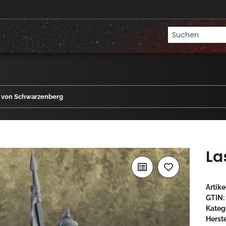
r von Schwarzenberg
La
Artik
GTIN:
Kateg
Herste