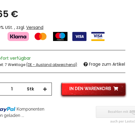
,65 €
19% USt. , zzgl.
Versand
ofort verfügbar
Frage zum Artikel
eit:
7 Werktage
(DE - Ausland abweichend)
Stk
IN DEN WARENKORB
g...
Komponenten
 geladen ...