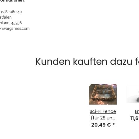
us-Straße 40
stfalen
hland, 45356
kenwargames.com
Kunden kauften dazu fo
Sci-Fi Fence
E
(für 28 und
11,
20,49 €
32mm)
*