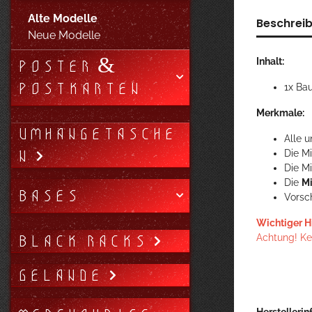
Alte Modelle
Beschrei
Neue Modelle
POSTER &
Inhalt:
POSTKARTEN
1x Ba
Merkmale:
UMHÄNGETASCHE
Alle 
N
Die M
Die Mi
Die
Mi
BASES
Vorsc
Wichtiger H
BLACK RACKS
Achtung! Kei
GELÄNDE
Herstellerin