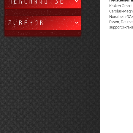
MERCHANDISE
Kraken GmbH
Carolus-Magn
Nordrhein-We
ZUBEHÖR
Essen, Deutsc
support@kra