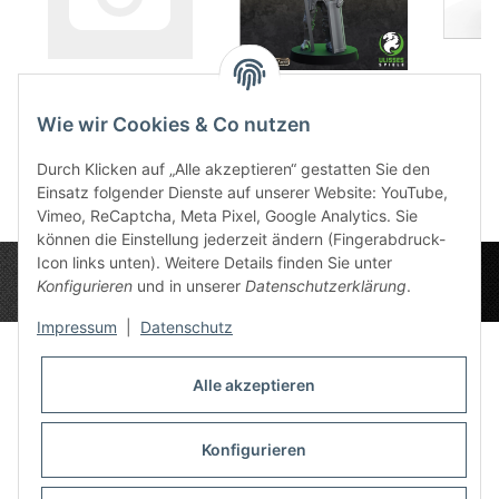
Custom Mattendruck
Lassar von
61x35 cm mittleres
Schwarzenberg
Wie wir Cookies & Co nutzen
Mousepad (TCG)
23,49 €
*
11,65 €
*
Durch Klicken auf „Alle akzeptieren“ gestatten Sie den
Einsatz folgender Dienste auf unserer Website: YouTube,
Vimeo, ReCaptcha, Meta Pixel, Google Analytics. Sie
können die Einstellung jederzeit ändern (Fingerabdruck-
Icon links unten). Weitere Details finden Sie unter
Konfigurieren
und in unserer
Datenschutzerklärung
.
Impressum
|
Datenschutz
Alle akzeptieren
Datenschutz-Einstellungen
Informationen
Konfigurieren