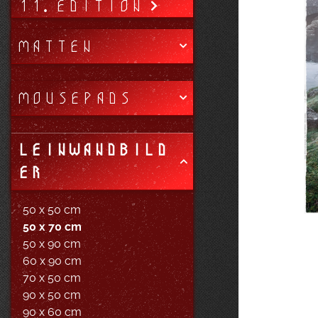
11. EDITION
MATTEN
MOUSEPADS
LEINWANDBILD
ER
50 x 50 cm
50 x 70 cm
50 x 90 cm
60 x 90 cm
70 x 50 cm
90 x 50 cm
90 x 60 cm