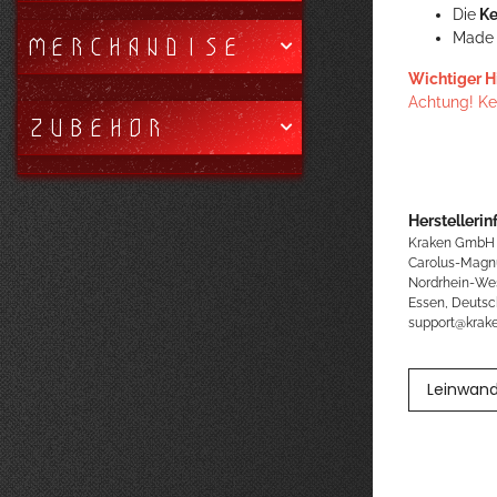
Die
Ke
Made 
MERCHANDISE
Wichtiger H
Achtung! Kei
ZUBEHÖR
Herstellerin
Kraken GmbH
Carolus-Magn
Nordrhein-We
Essen, Deutsc
support@kra
Leinwand