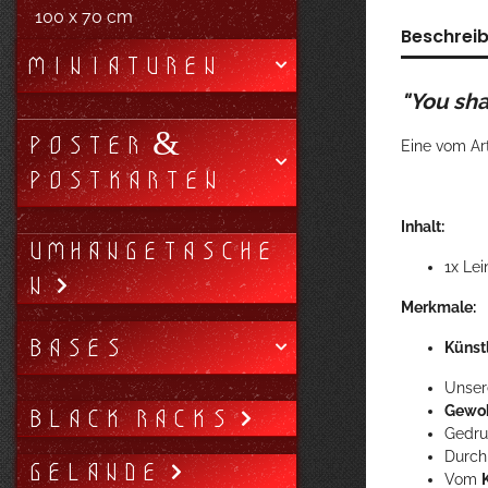
100 x 70 cm
Beschrei
MINIATUREN
"You shal
POSTER &
Eine vom Ar
POSTKARTEN
Inhalt:
UMHÄNGETASCHE
1x Le
N
Merkmale:
BASES
Künstl
Unser
BLACK RACKS
Gewoh
Gedru
Durch
GELÄNDE
Vom