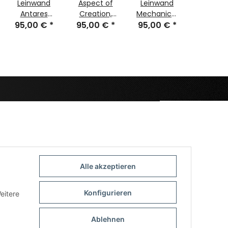
Leinwand
Aspect of
Leinwand
Aspect
Antares
Creation,
Mechanical
Creatio
95,00 €
50x70 cm
*
95,00 €
Phaniel
*
95,00 €
50x70 cm
*
Oculs 5
95,00
50x70 cm
cm
Alle akzeptieren
Konfigurieren
eitere
Ablehnen