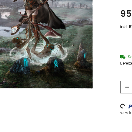
95
inkl. 
S
Lieferz
Loading...
werden