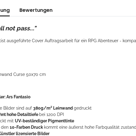
bung
Bewertungen
l not pass..."
tist ausgeführte Cover Auftragsarbeit für ein RPG Abenteuer - kompa
inwand Curse 50x70 cm
er: Ars Fantasio
e Bilder sind auf
380g/m² Leinwand
gedruckt
nt hohe Detailtiefe
bei 1200 DPI
ckt mit
UV-beständiger Pigmenttinte
 den
10-Farben Druck
kommt eine äußerst hohe Farbqualität zustande
Künstler lizensierte Bilder