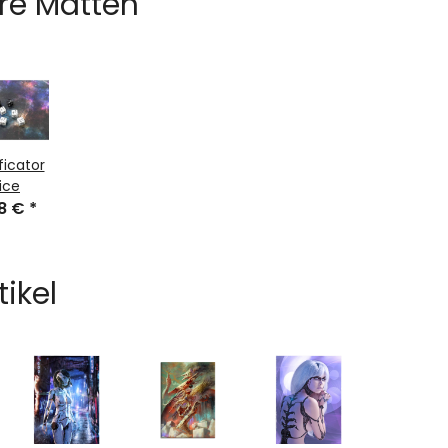
re Matten
ficator
ice
48 €
*
tikel