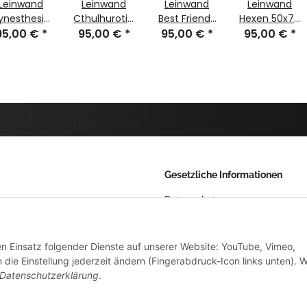
Leinwand
Leinwand
Leinwand
Leinwand
ynesthesia
Cthulhurotica
Best Friends
Hexen 50x70
95,00 €
50x70 cm
*
95,00 €
50x70 cm
*
95,00 €
50x70 cm
*
95,00 €
cm
*
Gesetzliche Informationen
Datenschutz
AGB
den Einsatz folgender Dienste auf unserer Website: YouTube, Vimeo,
Sitemap
die Einstellung jederzeit ändern (Fingerabdruck-Icon links unten). W
Impressum
Datenschutzerklärung
.
Widerrufsrecht