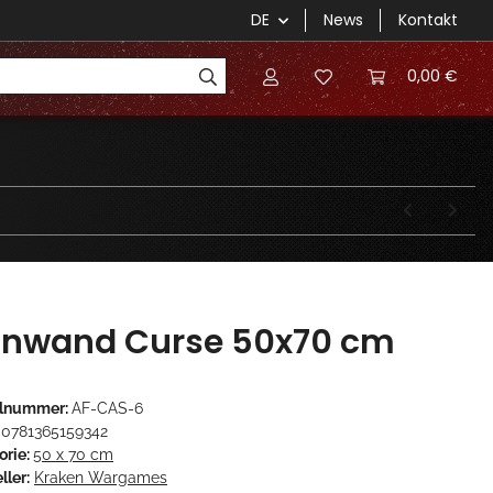
DE
News
Kontakt
0,00 €
inwand Curse 50x70 cm
elnummer:
AF-CAS-6
0781365159342
orie:
50 x 70 cm
ller:
Kraken Wargames