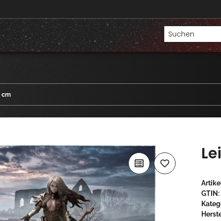
0 cm
Le
Artik
GTIN:
Kateg
Herste