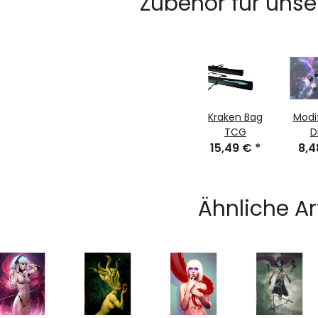
Zubehör für unse
Kraken Bag
Modi
TCG
D
15,49 €
*
8,
Ähnliche Ar