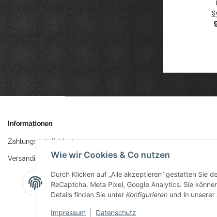
wand
Aspect of
Leinwand
Aspect of
nical
Creation,
Luna Nova
Creation,
S
0 €
0 cm
*
Oculs 50x70
95,00 €
*
Allee 50x70
95,00 €
*
Izaniel 50x70
95,00 €
*
cm
cm
cm
Informationen
Zahlungsmöglichkeiten
Wie wir Cookies & Co nutzen
Versandinformationen
Durch Klicken auf „Alle akzeptieren“ gestatten Sie 
ReCaptcha, Meta Pixel, Google Analytics. Sie können 
Details finden Sie unter
Konfigurieren
und in unserer
Impressum
|
Datenschutz