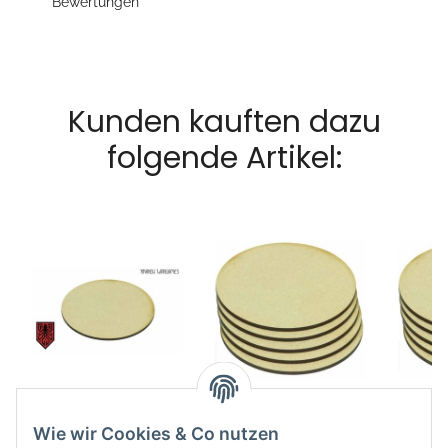
Bewertungen
Kunden kauften dazu
folgende Artikel:
MDF Base Rund
MDF Base Rund
MDF
32mm (40)
100mm (5)
2
Wie wir Cookies & Co nutzen
5,49 €
*
5,49 €
*