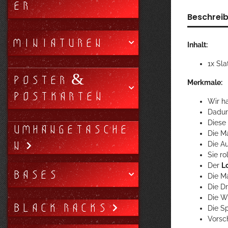
ER
Beschrei
MINIATUREN
Inhalt:
1x Sla
POSTER &
Merkmale:
POSTKARTEN
Wir ha
Dadur
Diese
UMHÄNGETASCHE
Die M
N
Die A
Sie r
Der
L
BASES
Die Ma
Die D
Die W
BLACK RACKS
Die S
Vorsc