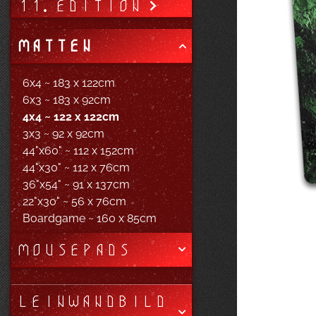
11. EDITION
MATTEN
6x4 ~ 183 x 122cm
6x3 ~ 183 x 92cm
4x4 ~ 122 x 122cm
3x3 ~ 92 x 92cm
44"x60" ~ 112 x 152cm
44"x30" ~ 112 x 76cm
36"x54" ~ 91 x 137cm
22"x30" ~ 56 x 76cm
Boardgame ~ 160 x 85cm
MOUSEPADS
LEINWANDBILD