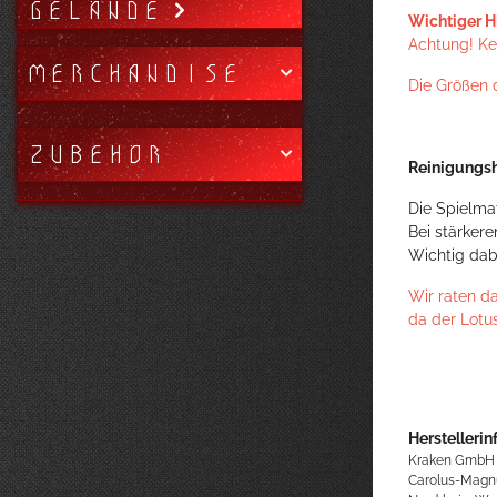
GELÄNDE
Wichtiger H
Achtung! Kei
MERCHANDISE
Die Größen 
ZUBEHÖR
Reinigungsh
Die Spielma
Bei stärker
Wichtig dab
Wir raten d
da der Lotu
Herstellerin
Kraken GmbH
Carolus-Magn