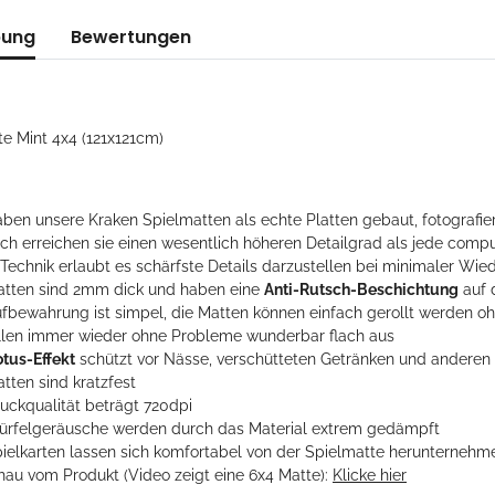
bung
Bewertungen
te Mint 4x4 (121x121cm)
ben unsere Kraken Spielmatten als echte Platten gebaut, fotografier
ch erreichen sie einen wesentlich höheren Detailgrad als jede compu
 Technik erlaubt es schärfste Details darzustellen bei minimaler Wie
atten sind 2mm dick und haben eine
Anti-Rutsch-Beschichtung
auf 
ufbewahrung ist simpel, die Matten können einfach gerollt werden 
ollen immer wieder ohne Probleme wunderbar flach aus
otus-Effekt
schützt vor Nässe, verschütteten Getränken und andere
tten sind kratzfest
ruckqualität beträgt 720dpi
ürfelgeräusche werden durch das Material extrem gedämpft
pielkarten lassen sich komfortabel von der Spielmatte herunternehm
hau vom Produkt (Video zeigt eine 6x4 Matte):
Klicke hier