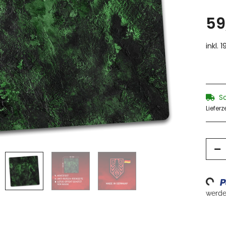
59
inkl. 
S
Lieferz
Loading
werden