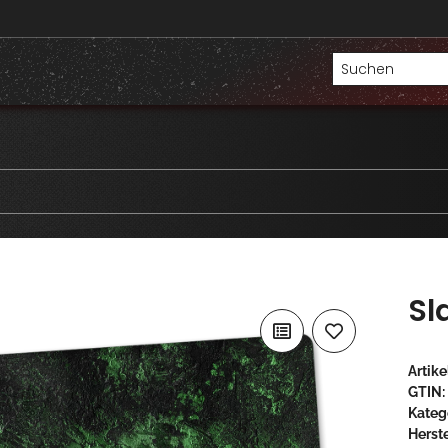
Sl
Artik
GTIN:
Kateg
Herste