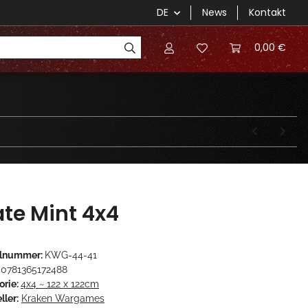
DE
News
Kontakt
0,00 €
ate Mint 4x4
elnummer:
KWG-44-41
0781365172488
orie:
4x4 ~ 122 x 122cm
ller:
Kraken Wargames