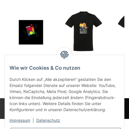
Würfelschale SPIEL
T-Shirt - Meeps
T-Sh
2025 Edition
Sleeps 2025
T
Wie wir Cookies & Co nutzen
12,50 €
*
26,99 €
*
2
Durch Klicken auf „Alle akzeptieren“ gestatten Sie den
Einsatz folgender Dienste auf unserer Website: YouTube,
Vimeo, ReCaptcha, Meta Pixel, Google Analytics. Sie
können die Einstellung jederzeit ändern (Fingerabdruck-
Icon links unten). Weitere Details finden Sie unter
Konfigurieren
und in unserer
Datenschutzerklärung
.
Impressum
|
Datenschutz