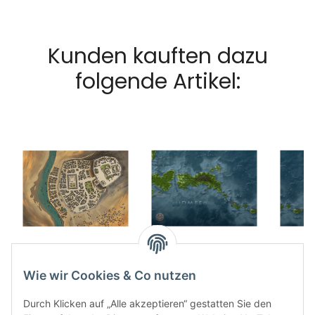
Kunden kauften dazu
folgende Artikel:
Spielmatte Unau
Spielmatte
S
51,49 €
*
Dampfende
D
Wie wir Cookies & Co nutzen
Dschungel Teil 2
20,49 €
*
Dsch
2
Durch Klicken auf „Alle akzeptieren“ gestatten Sie den