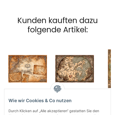
Kunden kauften dazu
folgende Artikel:
Stoffkarte Südlande
Stoffkarte
Stoff
ingame
Dornenreich ingame
und W
Wie wir Cookies & Co nutzen
30,99 €
*
41,00 €
*
3
Durch Klicken auf „Alle akzeptieren“ gestatten Sie den