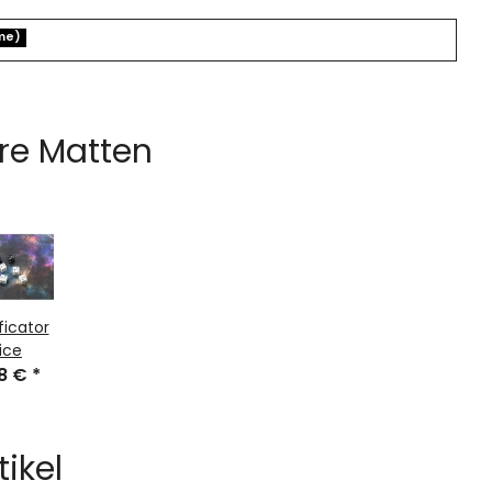
me)
re Matten
ficator
ice
48 €
*
tikel