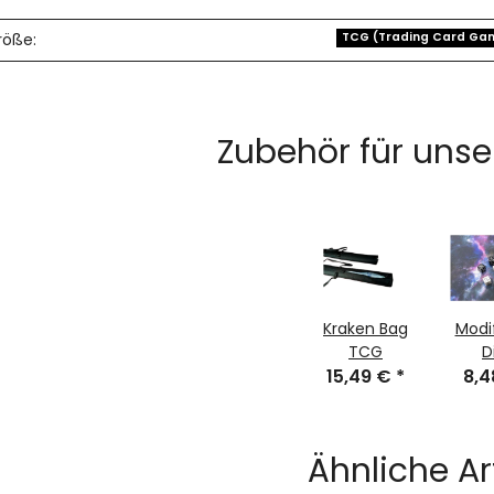
röße:
TCG (Trading Card Ga
Zubehör für unse
Kraken Bag
Modi
TCG
D
15,49 €
*
8,
Ähnliche Ar