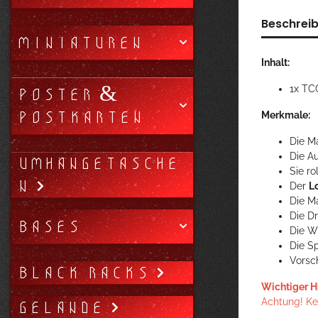
Beschrei
MINIATUREN
Inhalt:
1x TC
POSTER &
POSTKARTEN
Merkmale:
Die M
Die A
UMHÄNGETASCHE
Sie r
N
Der
L
Die Ma
Die D
BASES
Die W
Die S
Vorsc
BLACK RACKS
Wichtiger H
Achtung! Kei
GELÄNDE