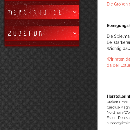
Die Größen 
MERCHANDISE
Reinigungsh
ZUBEHÖR
Die Spielma
Bei stärker
Wichtig dab
Wir raten d
da der Lotu
Herstellerin
Kraken GmbH
Carolus-Magn
Nordrhein-We
Essen, Deutsc
support@kra