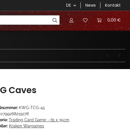
DE
News
Kontakt
0,00 €
G Caves
elnummer:
KWG-TCG-45
0799268219278
orie:
Trading Card Game ~ 61 x 35cm
ller:
Kraken Wargames