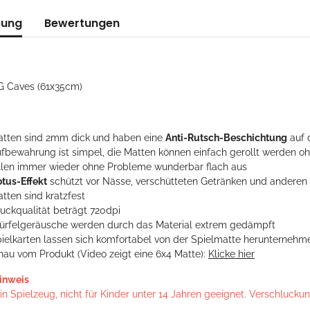
bung
Bewertungen
G Caves (61x35cm)
atten sind 2mm dick und haben eine
Anti-Rutsch-Beschichtung
auf 
ufbewahrung ist simpel, die Matten können einfach gerollt werden 
ollen immer wieder ohne Probleme wunderbar flach aus
otus-Effekt
schützt vor Nässe, verschütteten Getränken und andere
tten sind kratzfest
ruckqualität beträgt 720dpi
ürfelgeräusche werden durch das Material extrem gedämpft
pielkarten lassen sich komfortabel von der Spielmatte herunternehm
hau vom Produkt (Video zeigt eine 6x4 Matte):
Klicke hier
inweis
n Spielzeug, nicht für Kinder unter 14 Jahren geeignet. Verschlucku