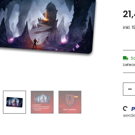
21
inkl. 
S
Lieferz
Loadin
werden