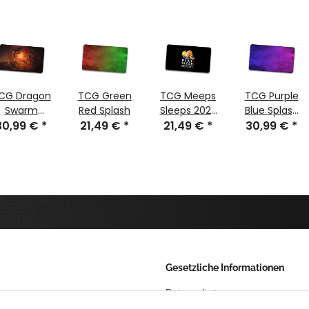
CG Dragon
TCG Green
TCG Meeps
TCG Purple
Swarm
Red Splash
Sleeps 2025
Blue Splash
30,99 €
umnäht
*
21,49 €
*
61 x 35 cm
21,49 €
*
30,99 €
umnäht
*
Gesetzliche Informationen
Datenschutz