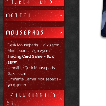
11. EDITION
MATTEN
MOUSEPADS
Desk Mousepads ~ 61 x 35cm
Mousepads ~ 25 x 25cm
Trading Card Game ~ 61 x
35cm
Umnähte Desk Mousepads ~
61 x 35 cm
Umnähte Gamer Mousepads ~
90 x 40cm
LEINWANDBILD
ER