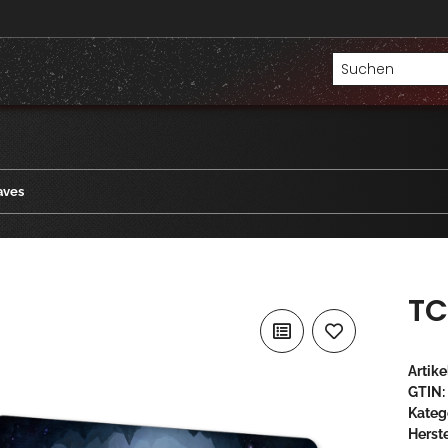
aves
TC
Artik
GTIN:
Kateg
Herste