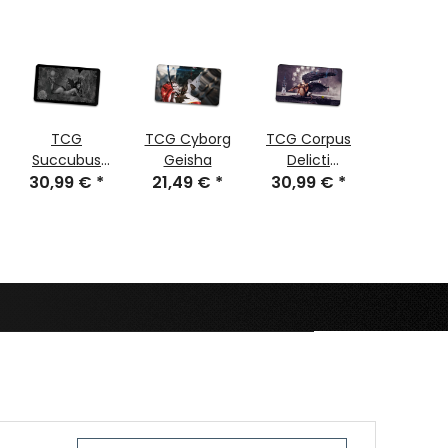
TCG
TCG Cyborg
TCG Corpus
TCG Win
Succubus
Geisha
Delicti
Magi
Scroll Grau
30,99 €
*
21,49 €
*
30,99 €
umnäht
*
30,99
umnä
umnäht