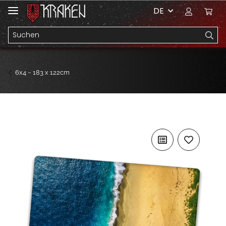
DE
6x4 ~ 183 x 122cm