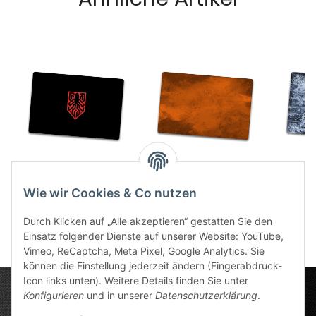
Krakenlogo 6x4
Splash Orange 6x4
Winter
86,49 €
*
86,49 €
*
Wie wir Cookies & Co nutzen
8
Durch Klicken auf „Alle akzeptieren“ gestatten Sie den
Einsatz folgender Dienste auf unserer Website: YouTube,
Vimeo, ReCaptcha, Meta Pixel, Google Analytics. Sie
können die Einstellung jederzeit ändern (Fingerabdruck-
Icon links unten). Weitere Details finden Sie unter
Konfigurieren
und in unserer
Datenschutzerklärung
.