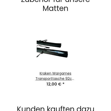
Matten
Kraken Wargames
Transporttasche 92cm
für Gaming Mats
12,00 €
*
Kunden kauften dazu