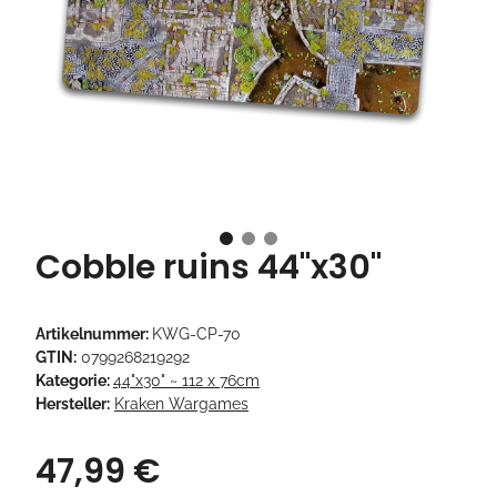
Cobble ruins 44"x30"
Artikelnummer:
KWG-CP-70
GTIN:
0799268219292
Kategorie:
44"x30" ~ 112 x 76cm
Hersteller:
Kraken Wargames
47,99 €