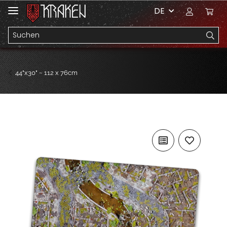
DE
44"x30" ~ 112 x 76cm