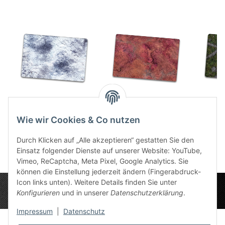
Snow Plain 44"x30"
Scarlet Planet
Anc
47,99 €
*
36"x54"
Wie wir Cookies & Co nutzen
62,50 €
*
4
Durch Klicken auf „Alle akzeptieren“ gestatten Sie den
Einsatz folgender Dienste auf unserer Website: YouTube,
Vimeo, ReCaptcha, Meta Pixel, Google Analytics. Sie
können die Einstellung jederzeit ändern (Fingerabdruck-
Icon links unten). Weitere Details finden Sie unter
Konfigurieren
und in unserer
Datenschutzerklärung
.
Impressum
|
Datenschutz