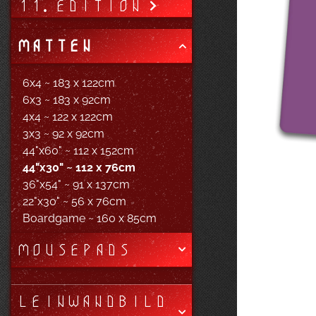
11. EDITION
MATTEN
6x4 ~ 183 x 122cm
6x3 ~ 183 x 92cm
4x4 ~ 122 x 122cm
3x3 ~ 92 x 92cm
44"x60" ~ 112 x 152cm
44"x30" ~ 112 x 76cm
36"x54" ~ 91 x 137cm
22"x30" ~ 56 x 76cm
Boardgame ~ 160 x 85cm
MOUSEPADS
LEINWANDBILD