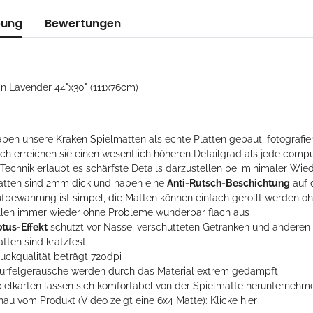
bung
Bewertungen
in Lavender 44"x30" (111x76cm)
ben unsere Kraken Spielmatten als echte Platten gebaut, fotografier
ch erreichen sie einen wesentlich höheren Detailgrad als jede compu
 Technik erlaubt es schärfste Details darzustellen bei minimaler Wie
atten sind 2mm dick und haben eine
Anti-Rutsch-Beschichtung
auf 
ufbewahrung ist simpel, die Matten können einfach gerollt werden 
ollen immer wieder ohne Probleme wunderbar flach aus
otus-Effekt
schützt vor Nässe, verschütteten Getränken und andere
tten sind kratzfest
ruckqualität beträgt 720dpi
ürfelgeräusche werden durch das Material extrem gedämpft
pielkarten lassen sich komfortabel von der Spielmatte herunternehm
hau vom Produkt (Video zeigt eine 6x4 Matte):
Klicke hier