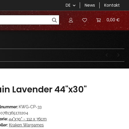
DE
News
Kontakt
0,00 €
ain Lavender 44"x30"
elnummer:
KWG-CP-33
0781365172204
orie:
44"x30" ~ 112 x 76cm
ller:
Kraken Wargames