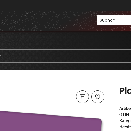
"
Pl
Artik
GTIN:
Kateg
Herste