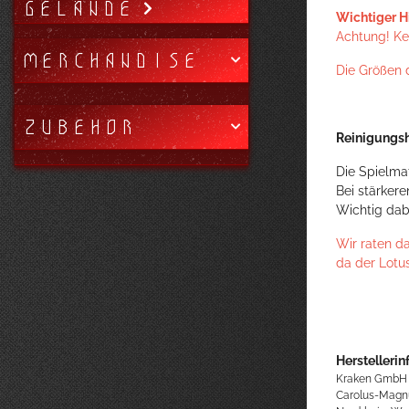
GELÄNDE
Wichtiger H
Achtung! Kei
MERCHANDISE
Die Größen 
ZUBEHÖR
Reinigungsh
Die Spielma
Bei stärker
Wichtig dab
Wir raten d
da der Lotu
Herstellerin
Kraken GmbH
Carolus-Magn