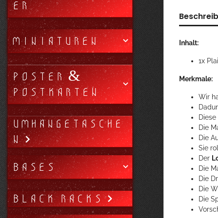
ER
Beschrei
MINIATUREN
Inhalt:
1x Pla
POSTER &
Merkmale:
POSTKARTEN
Wir ha
Dadur
Diese
UMHÄNGETASCHE
Die M
N
Die A
Sie r
Der
L
BASES
Die Ma
Die D
Die W
BLACK RACKS
Die S
Vorsc