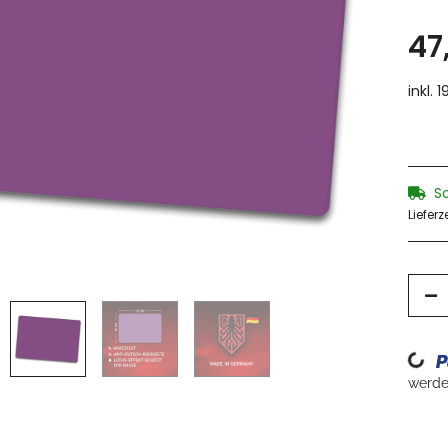
47
inkl. 
S
Lieferz
Loading...
werden