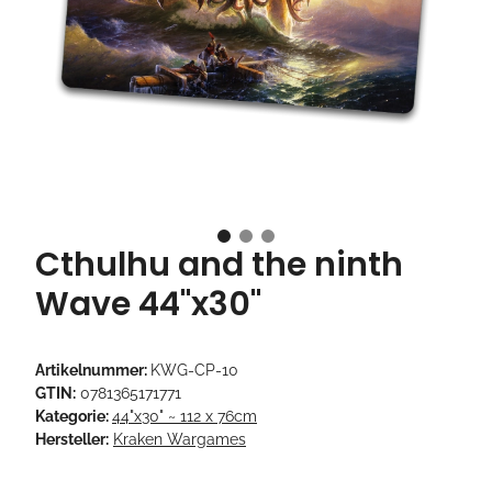
Cthulhu and the ninth
Wave 44"x30"
Artikelnummer:
KWG-CP-10
GTIN:
0781365171771
Kategorie:
44"x30" ~ 112 x 76cm
Hersteller:
Kraken Wargames