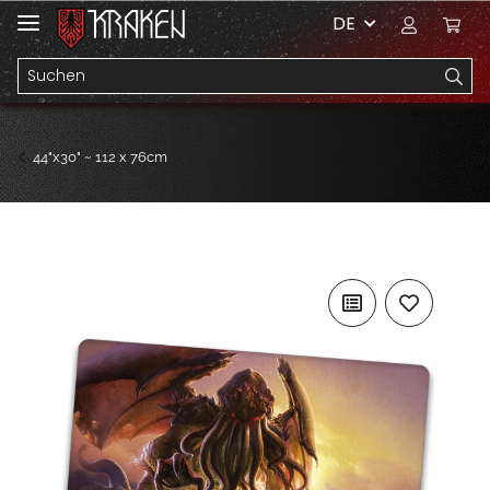
DE
44"x30" ~ 112 x 76cm