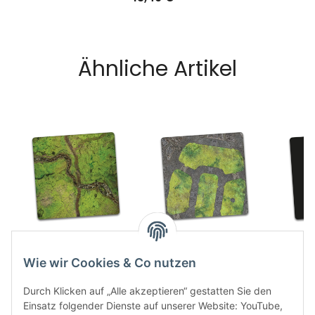
Ähnliche Artikel
River Valley 4x4
Cobblestone Park
Plain 
59,49 €
*
4x4
5
Wie wir Cookies & Co nutzen
59,49 €
*
Durch Klicken auf „Alle akzeptieren“ gestatten Sie den
Einsatz folgender Dienste auf unserer Website: YouTube,