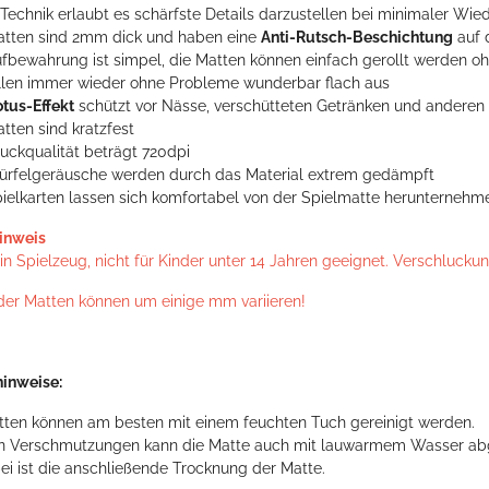
 Technik erlaubt es schärfste Details darzustellen bei minimaler Wie
atten sind 2mm dick und haben eine
Anti-Rutsch-Beschichtung
auf 
ufbewahrung ist simpel, die Matten können einfach gerollt werden 
ollen immer wieder ohne Probleme wunderbar flach aus
otus-Effekt
schützt vor Nässe, verschütteten Getränken und andere
tten sind kratzfest
ruckqualität beträgt 720dpi
ürfelgeräusche werden durch das Material extrem gedämpft
pielkarten lassen sich komfortabel von der Spielmatte herunternehm
inweis
n Spielzeug, nicht für Kinder unter 14 Jahren geeignet. Verschlucku
der Matten können um einige mm variieren!
inweise:
tten können am besten mit einem feuchten Tuch gereinigt werden.
en Verschmutzungen kann die Matte auch mit lauwarmem Wasser ab
ei ist die anschließende Trocknung der Matte.