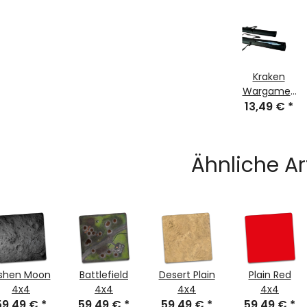
Kraken
Wargames
Transporttas
13,49 €
*
122cm für
Gaming
Mats
Ähnliche Ar
shen Moon
Battlefield
Desert Plain
Plain Red
4x4
4x4
4x4
4x4
59,49 €
*
59,49 €
*
59,49 €
*
59,49 €
*