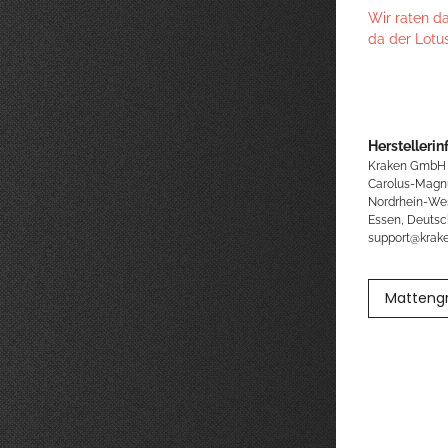
Wir raten d
da der Lotu
Herstellerin
Kraken GmbH
Carolus-Magn
Nordrhein-We
Essen, Deutsc
support@kra
Matteng