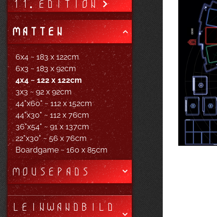
11. EDITION
MATTEN
6x4 ~ 183 x 122cm
6x3 ~ 183 x 92cm
4x4 ~ 122 x 122cm
3x3 ~ 92 x 92cm
44"x60" ~ 112 x 152cm
44"x30" ~ 112 x 76cm
36"x54" ~ 91 x 137cm
22"x30" ~ 56 x 76cm
Boardgame ~ 160 x 85cm
MOUSEPADS
LEINWANDBILD