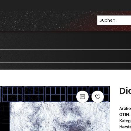
A
Di
Artik
GTIN:
Kateg
Herste