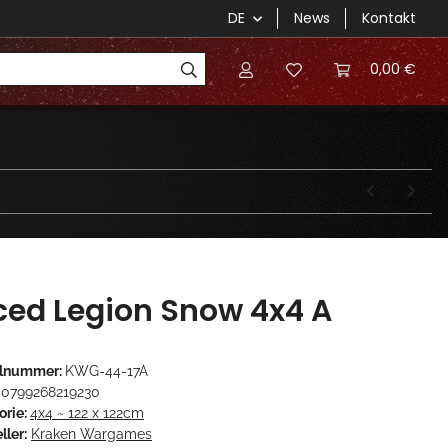
DE
News
Kontakt
0,00 €
ced Legion Snow 4x4 A
elnummer:
KWG-44-17A
0799268219230
orie:
4x4 ~ 122 x 122cm
ller:
Kraken Wargames