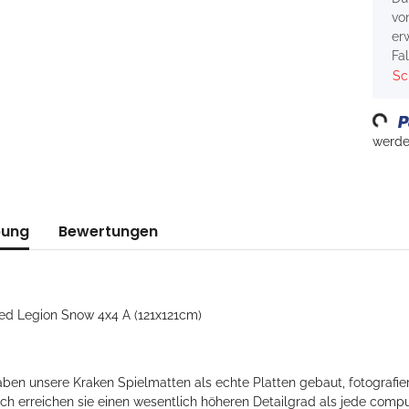
vo
er
Fa
Sc
Loading...
werden
bung
Bewertungen
ced Legion Snow 4x4 A (121x121cm)
ben unsere Kraken Spielmatten als echte Platten gebaut, fotografier
ch erreichen sie einen wesentlich höheren Detailgrad als jede compu