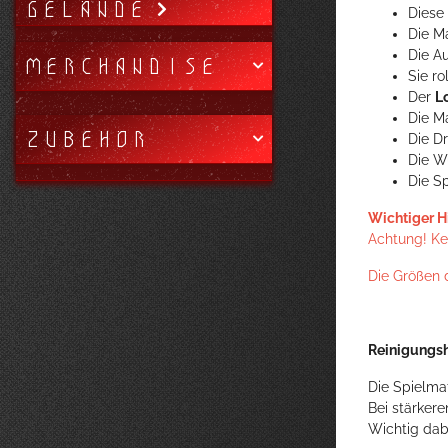
GELÄNDE
Diese
Die M
Die A
MERCHANDISE
Sie r
Der
L
Die Ma
ZUBEHÖR
Die D
Die W
Die S
Wichtiger H
Achtung! Kei
Die Größen 
Reinigungsh
Die Spielma
Bei stärker
Wichtig dab