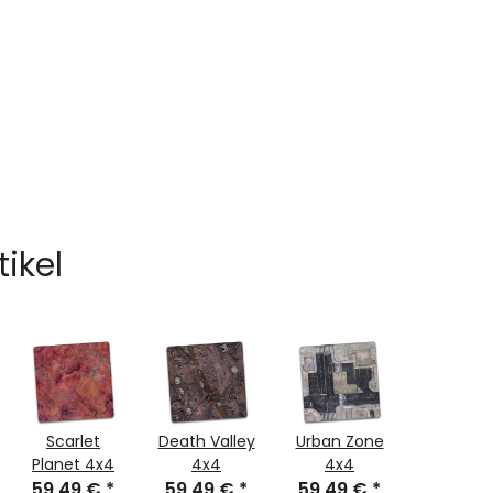
che
tikel
Scarlet
Death Valley
Urban Zone
Plain
Planet 4x4
4x4
4x4
Lavend
59,49 €
*
59,49 €
*
59,49 €
*
59,49
4x4