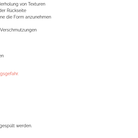
derholung von Texturen
der Rückseite
ohne die Form anzunehmen
n Verschmutzungen
en
ngsgefahr.
gespült werden.