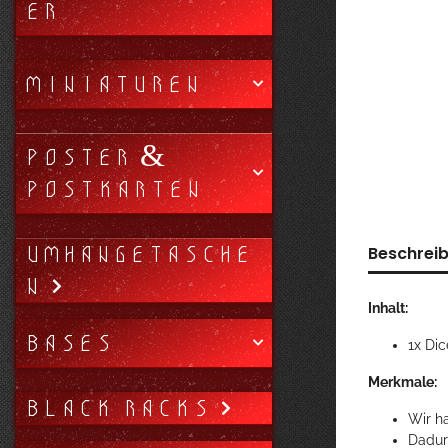
ER
MINIATUREN
POSTER &
POSTKARTEN
UMHÄNGETASCHE
Beschrei
N
Inhalt:
BASES
1x Di
Merkmale:
BLACK RACKS
Wir ha
Dadur