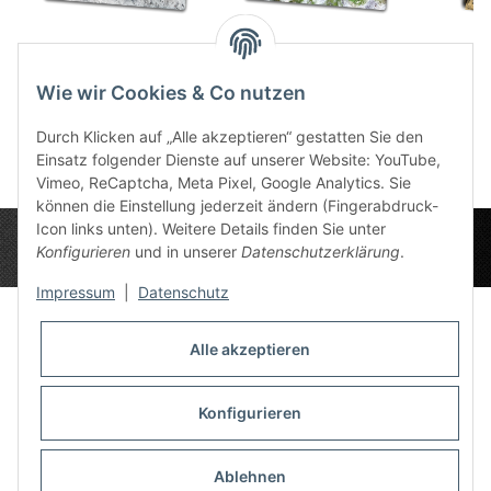
Grim North 6x4
Snow Valley 6x4
Terrai
86,49 €
*
86,49 €
*
Wie wir Cookies & Co nutzen
2
Durch Klicken auf „Alle akzeptieren“ gestatten Sie den
Einsatz folgender Dienste auf unserer Website: YouTube,
Vimeo, ReCaptcha, Meta Pixel, Google Analytics. Sie
können die Einstellung jederzeit ändern (Fingerabdruck-
Icon links unten). Weitere Details finden Sie unter
Konfigurieren
und in unserer
Datenschutzerklärung
.
Impressum
|
Datenschutz
Alle akzeptieren
Datenschutz-Einstellungen
Informationen
Konfigurieren
Ablehnen
Gesetzliche Informationen