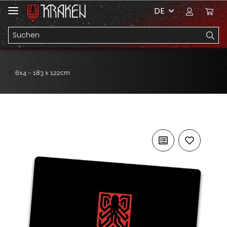
DE
6x4 ~ 183 x 122cm