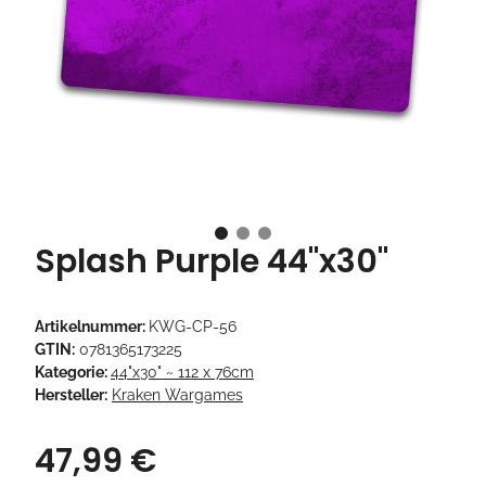
Splash Purple 44"x30"
Artikelnummer:
KWG-CP-56
GTIN:
0781365173225
Kategorie:
44"x30" ~ 112 x 76cm
Hersteller:
Kraken Wargames
47,99 €