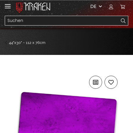
DE
44"x30" ~ 112 x 76cm