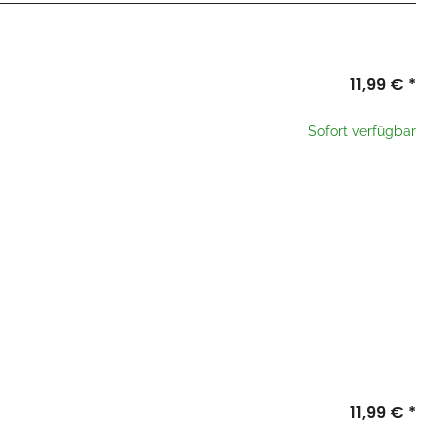
11,99 €
*
e
te wählen Sie eine Variation.
Sofort verfügbar
x
11,99 €
*