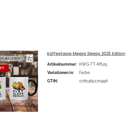
Kaffeetasse Meeps Sleeps 2025 Edition
Artikelnummer:
KWG-TT-MS25
Farb
FT
Variationen in:
Farbe
Bit
GTIN:
0781365170996