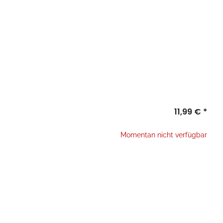
11,99 €
*
e
te wählen Sie eine Variation.
Momentan nicht verfügbar